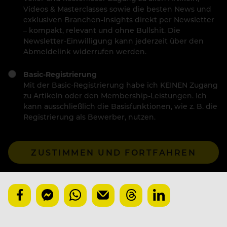
Videos & Masterclasses sowie die besten News und
exklusiven Branchen-Insights direkt per Newsletter
– kompakt, relevant und ohne Bullshit. Die
Newsletter-Einwilligung kann jederzeit über den
Abmeldelink widerrufen werden.
Basic-Registrierung
Mit der Basic-Registrierung habe ich KEINEN Zugang
zu Artikeln oder den Membership-Leistungen. Ich
kann ausschließlich die Basisfunktionen, wie z. B. die
Registrierung als Bewerber, nutzen.
ZUSTIMMEN UND FORTFAHREN