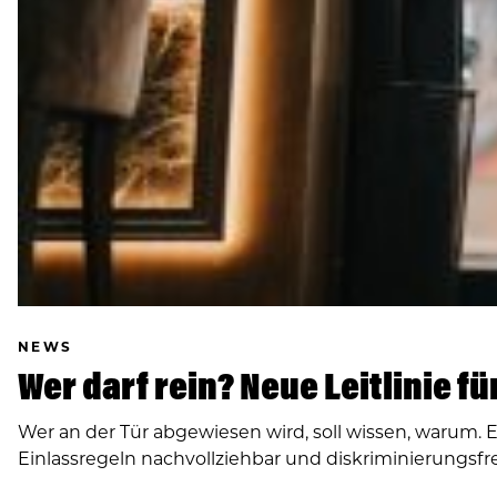
NEWS
Wer darf rein? Neue Leitlinie f
Wer an der Tür abgewiesen wird, soll wissen, warum. 
Einlassregeln nachvollziehbar und diskriminierungsfre