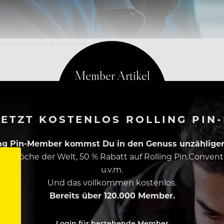
 PROZENT FÜR DIE GASTRONOMIE
ETZT KOSTENLOS ROLLING PIN
ing Pin-Member kommst Du in den Genuss unzähliger 
esten Köche der Welt, 50 % Rabatt auf Rolling Pin.Conven
u.v.m.
Und das vollkommen kostenlos.
Bereits über 120.000 Member.
Login für bestehende Member