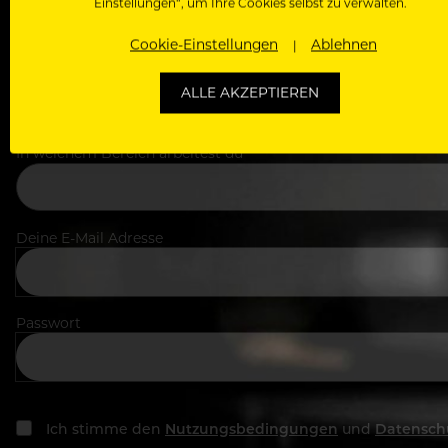
Einstellungen“, um Ihre Cookies selbst zu verwalten.
Cookie-Einstellungen
Ablehnen
Dein Vorname
ALLE AKZEPTIEREN
In welchem Bereich arbeitest du
Deine E-Mail Adresse
Passwort
Ich stimme den
Nutzungsbedingungen
und
Datensch