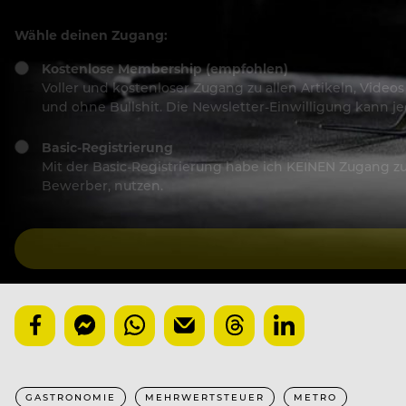
Wähle deinen Zugang:
Kostenlose Membership (empfohlen)
Voller und kostenloser Zugang zu allen Artikeln, Vide
und ohne Bullshit. Die Newsletter-Einwilligung kann 
Basic-Registrierung
Mit der Basic-Registrierung habe ich KEINEN Zugang zu 
Bewerber, nutzen.
GASTRONOMIE
MEHRWERTSTEUER
METRO