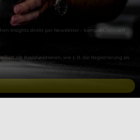
hen-Insights direkt per Newsletter – kompakt, relevant
lich die Basisfunktionen, wie z. B. die Registrierung als