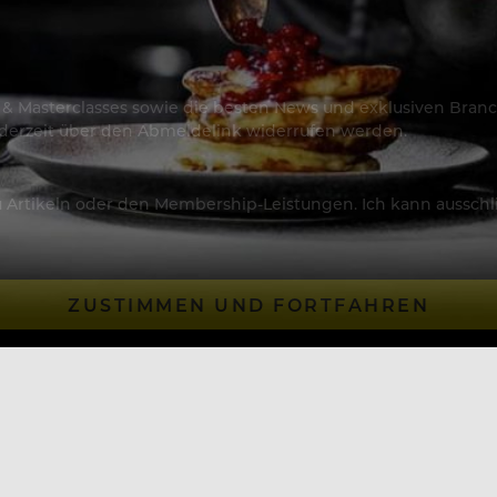
os & Masterclasses sowie die besten News und exklusiven Branc
jederzeit über den Abmeldelink widerrufen werden.
Artikeln oder den Membership-Leistungen. Ich kann ausschließ
ZUSTIMMEN UND FORTFAHREN