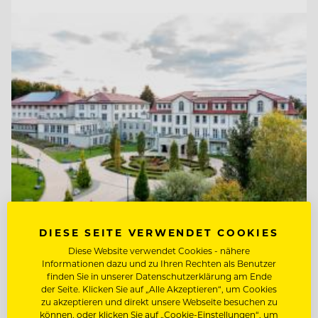
DIESE SEITE VERWENDET COOKIES
TOP ARBEITGEBER
Ritter von Kempski Privathotels &
Diese Website verwendet Cookies - nähere
Informationen dazu und zu Ihren Rechten als Benutzer
Resorts
finden Sie in unserer Datenschutzerklärung am Ende
der Seite. Klicken Sie auf „Alle Akzeptieren“, um Cookies
zu akzeptieren und direkt unsere Webseite besuchen zu
06536 Südharz/ OT Stolberg, Deutschland
können, oder klicken Sie auf „Cookie-Einstellungen“, um