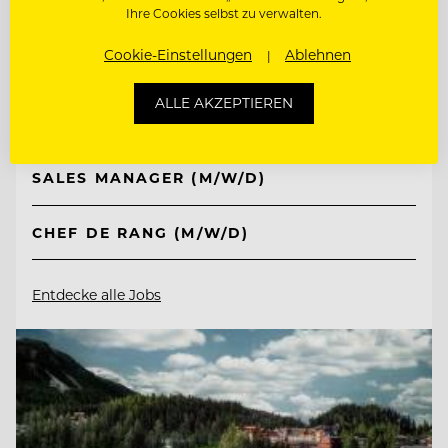
TOP ARBEITGEBER
Ihre Cookies selbst zu verwalten.
Interalpen-Hotel Tyrol
Cookie-Einstellungen
Ablehnen
ALLE AKZEPTIEREN
6410 Telfs, Österreich
SALES MANAGER (M/W/D)
CHEF DE RANG (M/W/D)
Entdecke alle Jobs