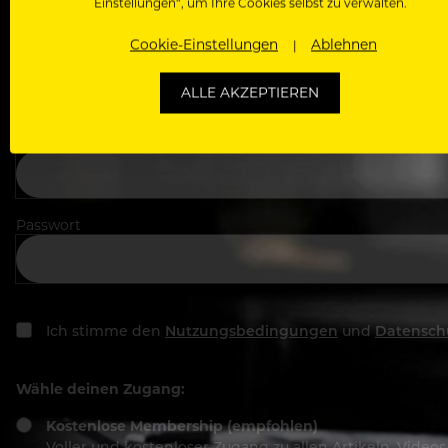
Einstellungen“, um Ihre Cookies selbst zu verwalten.
Cookie-Einstellungen
Ablehnen
In welchem Bereich arbeitest du
ALLE AKZEPTIEREN
Deine E-Mail Adresse
Passwort
Ich stimme den
Nutzungsbedingungen
und
Datensch
Wähle deinen Zugang:
Kostenlose Membership (empfohlen)
Voller und kostenloser Zugang zu allen Artikeln, Vide