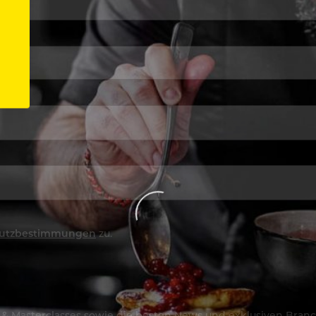
utzbestimmungen
zu.
os & Masterclasses sowie die besten News und exklusiven Branc