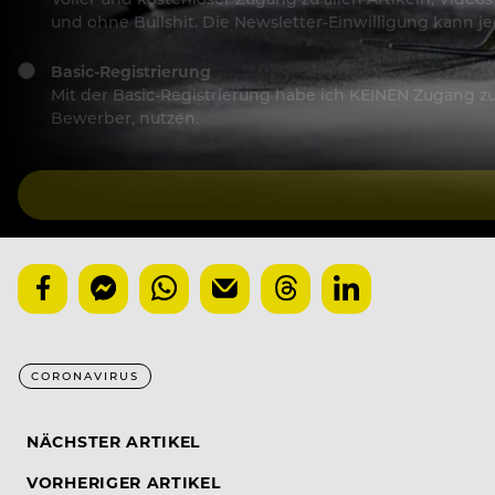
und ohne Bullshit. Die Newsletter-Einwilligung kann 
Basic-Registrierung
Mit der Basic-Registrierung habe ich KEINEN Zugang zu 
Bewerber, nutzen.
CORONAVIRUS
NÄCHSTER ARTIKEL
VORHERIGER ARTIKEL