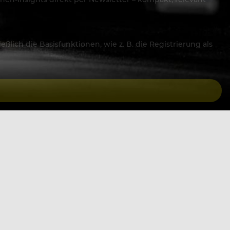
lich die Basisfunktionen, wie z. B. die Registrierung als