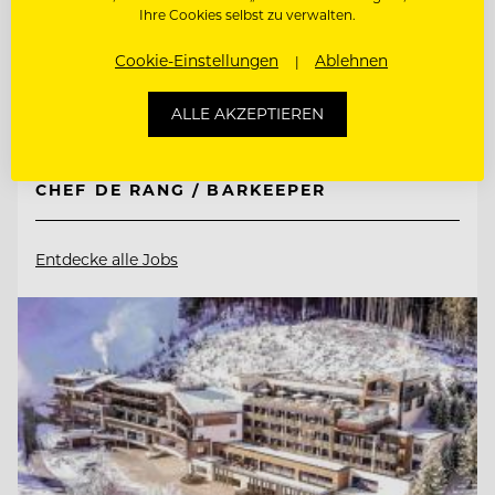
TOP ARBEITGEBER
Ihre Cookies selbst zu verwalten.
Hotel AVIVA****s make friends
Cookie-Einstellungen
Ablehnen
ALLE AKZEPTIEREN
4170 St. Stefan-Afiesl, Österreich
CHEF DE RANG / BARKEEPER
Entdecke alle Jobs