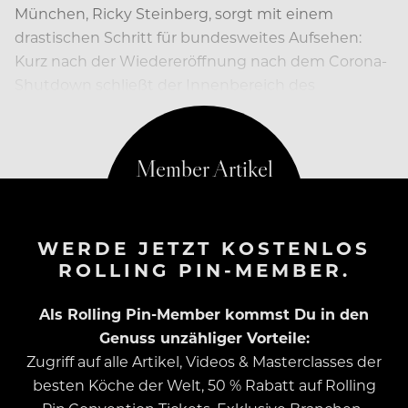
München, Ricky Steinberg, sorgt mit einem
drastischen Schritt für bundesweites Aufsehen:
Kurz nach der Wiedereröffnung nach dem Corona-
Shutdown schließt der Innenbereich des
Restaurants schon wieder.
WERDE JETZT KOSTENLOS
ROLLING PIN-MEMBER.
Als Rolling Pin-Member kommst Du in den
Genuss unzähliger Vorteile:
Zugriff auf alle Artikel, Videos & Masterclasses der
besten Köche der Welt, 50 % Rabatt auf Rolling