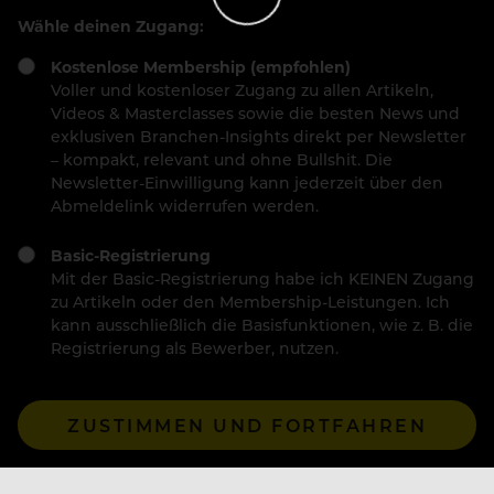
Wähle deinen Zugang:
Kostenlose Membership (empfohlen)
Voller und kostenloser Zugang zu allen Artikeln,
Videos & Masterclasses sowie die besten News und
exklusiven Branchen-Insights direkt per Newsletter
– kompakt, relevant und ohne Bullshit. Die
Newsletter-Einwilligung kann jederzeit über den
Abmeldelink widerrufen werden.
Basic-Registrierung
Mit der Basic-Registrierung habe ich KEINEN Zugang
zu Artikeln oder den Membership-Leistungen. Ich
kann ausschließlich die Basisfunktionen, wie z. B. die
Registrierung als Bewerber, nutzen.
ZUSTIMMEN UND FORTFAHREN