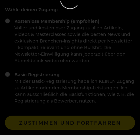
Wähle deinen Zugang:
Kostenlose Membership (empfohlen)
Voller und kostenloser Zugang zu allen Artikeln,
Videos & Masterclasses sowie die besten News und
exklusiven Branchen-Insights direkt per Newsletter
– kompakt, relevant und ohne Bullshit. Die
Newsletter-Einwilligung kann jederzeit über den
Abmeldelink widerrufen werden.
Basic-Registrierung
Mit der Basic-Registrierung habe ich KEINEN Zugang
zu Artikeln oder den Membership-Leistungen. Ich
kann ausschließlich die Basisfunktionen, wie z. B. die
Registrierung als Bewerber, nutzen.
ZUSTIMMEN UND FORTFAHREN