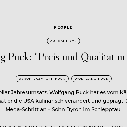
PEOPLE
AUSGABE 275
g Puck: “Preis und Qualität 
BYRON LAZAROFF-PUCK
WOLFGANG PUCK
e Dollar Jahresumsatz. Wolfgang Puck hat es vom K
at er die USA kulinarisch verändert und geprägt.
Mega-Schritt an – Sohn Byron im Schlepptau.
T: INTERVIEW: JOHANNES STÜHLINGER | FOTOS: RAPHAEL GABAUER