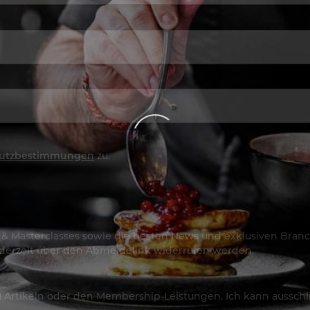
utzbestimmungen
zu.
os & Masterclasses sowie die besten News und exklusiven Branc
jederzeit über den Abmeldelink widerrufen werden.
Artikeln oder den Membership-Leistungen. Ich kann ausschließ