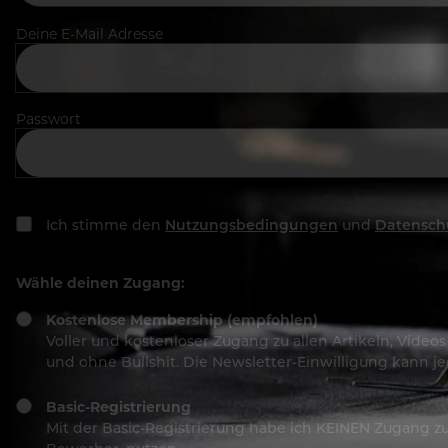
Deine E-Mail Adresse
Passwort
Ich stimme den
Nutzungsbedingungen
und
Datensch
Wähle deinen Zugang:
Kostenlose Membership (empfohlen)
Voller und kostenloser Zugang zu allen Artikeln, Vide
und ohne Bullshit. Die Newsletter-Einwilligung kann 
Basic-Registrierung
Mit der Basic-Registrierung habe ich KEINEN Zugang zu 