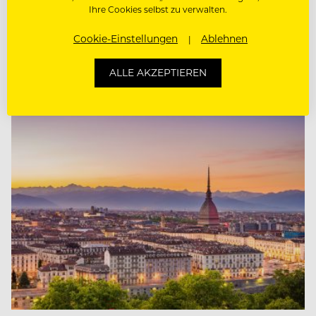
Industrie
Ihre Cookies selbst zu verwalten.
Cookie-Einstellungen
Ablehnen
Nach dem Risotto-Reis ist auch ein weiteres
Exportgut aus Italien in Gefahr: der Parmaschinken.
ALLE AKZEPTIEREN