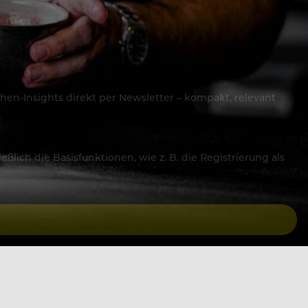
hen-Insights direkt per Newsletter – kompakt, relevant
lich die Basisfunktionen, wie z. B. die Registrierung als