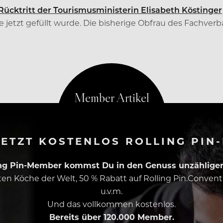
Rücktritt der Tourismusministerin Elisabeth Köstinger
 jetzt gefüllt wurde. Die bisherige Obfrau des Fachver
teressensvertreter Johann Spreitzhofer nach.
ETZT KOSTENLOS ROLLING PIN
ing Pin-Member kommst Du in den Genuss unzähliger 
esten Köche der Welt, 50 % Rabatt auf Rolling Pin.Conven
u.v.m.
Und das vollkommen kostenlos.
Bereits über 120.000 Member.