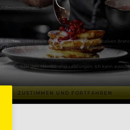
utzbestimmungen
zu.
os & Masterclasses sowie die besten News und exklusiven Branc
jederzeit über den Abmeldelink widerrufen werden.
Artikeln oder den Membership-Leistungen. Ich kann ausschließ
ZUSTIMMEN UND FORTFAHREN