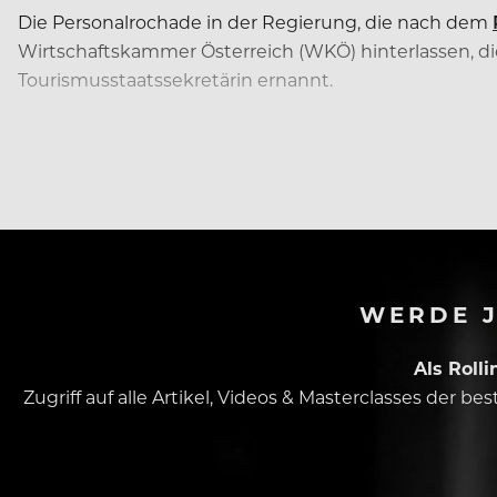
Die Personalrochade in der Regierung, die nach dem
Wirtschaftskammer Österreich (WKÖ) hinterlassen, die
Tourismusstaatssekretärin ernannt.
Ihr folgt der erfolgreiche Hotelier und langjährige In
WERDE J
Als Roll
Zugriff auf alle Artikel, Videos & Masterclasses der b