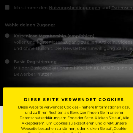
Ich stimme den
Nutzungsbedingungen
und
Datensch
Wähle deinen Zugang:
Kostenlose Membership (empfohlen)
Voller und kostenloser Zugang zu allen Artikeln, Vide
und ohne Bullshit. Die Newsletter-Einwilligung kann 
Basic-Registrierung
Mit der Basic-Registrierung habe ich KEINEN Zugang zu 
Bewerber, nutzen.
DIESE SEITE VERWENDET COOKIES
Diese Website verwendet Cookies - nähere Informationen dazu
und zu Ihren Rechten als Benutzer finden Sie in unserer
Datenschutzerklärung am Ende der Seite. Klicken Sie auf „Alle
Akzeptieren“, um Cookies zu akzeptieren und direkt unsere
Webseite besuchen zu können, oder klicken Sie auf „Cookie-