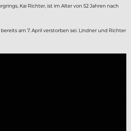
ngs, Kai Richter, ist im Alter von 52 Jahren nach
reits am 7. April verstorben sei. Lindner und Richter