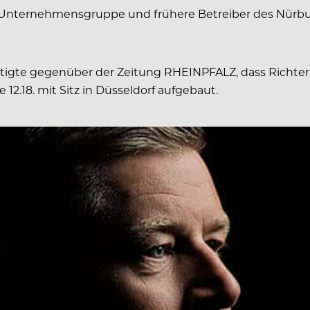
Unternehmensgruppe und frühere Betreiber des Nürburgri
tigte gegenüber der Zeitung RHEINPFALZ, dass Richter be
.18. mit Sitz in Düsseldorf aufgebaut.