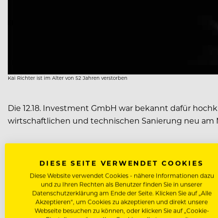
Kai Richter ist im Alter von 52 Jahren verstorben
Die 12.18. Investment GmbH war bekannt dafür hochk
wirtschaftlichen und technischen Sanierung neu am M
Kai Richter war auf die Entwicklung, das Managemen
Ausland spezialisiert.
DIESE SEITE VERWENDET COOKIES
Diese Website verwendet Cookies - nähere Informationen dazu
und zu Ihren Rechten als Benutzer finden Sie in unserer
Datenschutzerklärung am Ende der Seite. Klicken Sie auf „Alle
Akzeptieren“, um Cookies zu akzeptieren und direkt unsere
Webseite besuchen zu können, oder klicken Sie auf „Cookie-