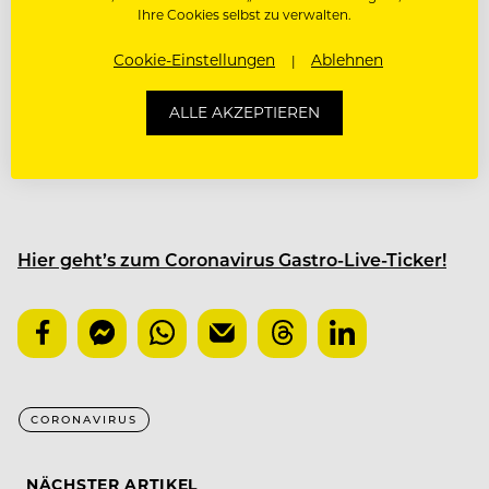
Ihre Cookies selbst zu verwalten.
Rückgang nur längerfristig aufgeholt werden. Im
Endeffekt kann jedoch die bereits mehrmals
Cookie-Einstellungen
Ablehnen
bewiesene Kreativität der österreichischen
Touristiker dazu beitragen das Aufholtempo
ALLE AKZEPTIEREN
deutlich zu steigern.”
Hier geht’s zum Coronavirus Gastro-Live-Ticker!
CORONAVIRUS
NÄCHSTER ARTIKEL