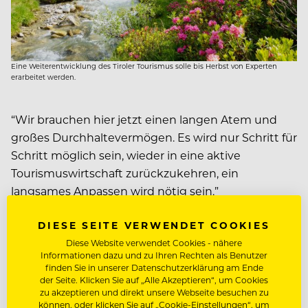
Eine Weiterentwicklung des Tiroler Tourismus solle bis Herbst von Experten
erarbeitet werden.
“Wir brauchen hier jetzt einen langen Atem und
großes Durchhaltevermögen. Es wird nur Schritt für
Schritt möglich sein, wieder in eine aktive
Tourismuswirtschaft zurückzukehren, ein
langsames Anpassen wird nötig sein.”
DIESE SEITE VERWENDET COOKIES
Bei 150 Millionen Nächtigungen in Österreich wird
Diese Website verwendet Cookies - nähere
es nicht ausreichen, auf heimische Urlauber zu
Informationen dazu und zu Ihren Rechten als Benutzer
setzen, prognostiziert der Experte. “Auch wenn uns
finden Sie in unserer Datenschutzerklärung am Ende
der Seite. Klicken Sie auf „Alle Akzeptieren“, um Cookies
im Sommer Nachbarn aus Deutschland und
zu akzeptieren und direkt unsere Webseite besuchen zu
Tschechien vielleicht besuchen können, kann der
können, oder klicken Sie auf „Cookie-Einstellungen“, um