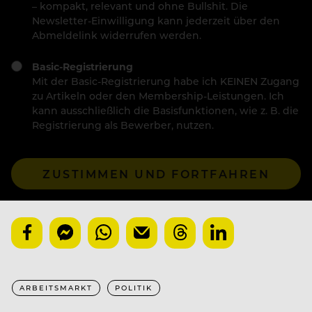
– kompakt, relevant und ohne Bullshit. Die
Newsletter-Einwilligung kann jederzeit über den
Abmeldelink widerrufen werden.
Basic-Registrierung
Mit der Basic-Registrierung habe ich KEINEN Zugang
zu Artikeln oder den Membership-Leistungen. Ich
kann ausschließlich die Basisfunktionen, wie z. B. die
Registrierung als Bewerber, nutzen.
ZUSTIMMEN UND FORTFAHREN
ARBEITSMARKT
POLITIK