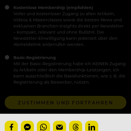
Kostenlose Membership (empfohlen)
Voller und kostenloser Zugang zu allen Artikeln,
Videos & Masterclasses sowie die besten News und
exklusiven Branchen-Insights direkt per Newsletter
– kompakt, relevant und ohne Bullshit. Die
Newsletter-Einwilligung kann jederzeit über den
Abmeldelink widerrufen werden.
Basic-Registrierung
Mit der Basic-Registrierung habe ich KEINEN Zugang
zu Artikeln oder den Membership-Leistungen. Ich
kann ausschließlich die Basisfunktionen, wie z. B. die
Registrierung als Bewerber, nutzen.
ZUSTIMMEN UND FORTFAHREN