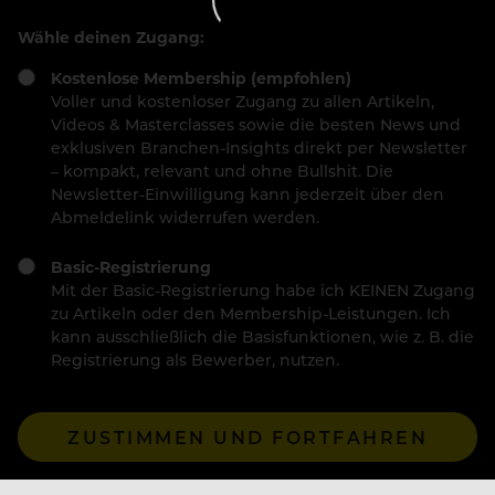
Wähle deinen Zugang:
Kostenlose Membership (empfohlen)
Voller und kostenloser Zugang zu allen Artikeln,
Videos & Masterclasses sowie die besten News und
exklusiven Branchen-Insights direkt per Newsletter
– kompakt, relevant und ohne Bullshit. Die
Newsletter-Einwilligung kann jederzeit über den
Abmeldelink widerrufen werden.
Basic-Registrierung
Mit der Basic-Registrierung habe ich KEINEN Zugang
zu Artikeln oder den Membership-Leistungen. Ich
kann ausschließlich die Basisfunktionen, wie z. B. die
Registrierung als Bewerber, nutzen.
ZUSTIMMEN UND FORTFAHREN