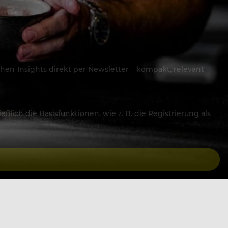
hen-Insights direkt per Newsletter – kompakt, relevant
lich die Basisfunktionen, wie z. B. die Registrierung als