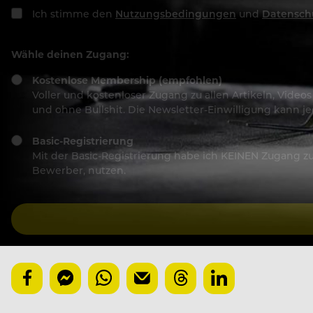
Ich stimme den
Nutzungsbedingungen
und
Datensch
Wähle deinen Zugang:
Kostenlose Membership (empfohlen)
Voller und kostenloser Zugang zu allen Artikeln, Vide
und ohne Bullshit. Die Newsletter-Einwilligung kann 
Basic-Registrierung
Mit der Basic-Registrierung habe ich KEINEN Zugang zu 
Bewerber, nutzen.