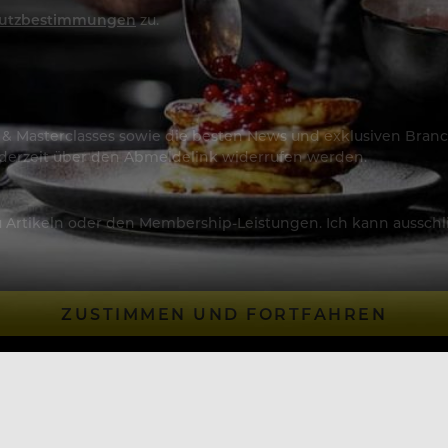
utzbestimmungen
zu.
os & Masterclasses sowie die besten News und exklusiven Branc
jederzeit über den Abmeldelink widerrufen werden.
Artikeln oder den Membership-Leistungen. Ich kann ausschließ
ZUSTIMMEN UND FORTFAHREN