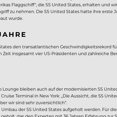
merikas Flaggschiff“, die SS United States, erhalten un
griff zu nehmen. Die SS United States hatte ihre erste J
baut wurde.
JAHRE
 States den transatlantischen Geschwindigkeitsrekord fü
iven Zeit insgesamt vier US-Präsidenten und zahlreiche
 Lounge bleiben auch auf der modernisierten SS United 
ruise Terminal in New York: „Die Aussicht, die SS United
er wir sind sehr zuversichtlich“.
Umbau der SS United States aufgeholt werden. Für diese
olt, das den Experten mit 36 Jahren Erfahrung zur Sei