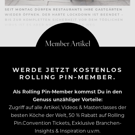
SEIT MONTAG DÜRFEN RESTAURANTS IHRE GASTGÄRTEN
WIEDER ÖFFNEN. DER HARTE LOCKDOWN IST BEENDET –
BIS ZUR KOMPLETTEN SICHERHEIT VOR DEM TÖDLICHEN
VIRUS IST ES ABER NOCH EIN LANGER WEG
WERDE JETZT KOSTENLOS
ROLLING PIN-MEMBER.
Als Rolling Pin-Member kommst Du in den
Genuss unzähliger Vorteile:
Zugriff auf alle Artikel, Videos & Masterclasses der
besten Köche der Welt, 50 % Rabatt auf Rolling
Pin.Convention Tickets, Exklusive Branchen-
Insights & Inspiration u.v.m.