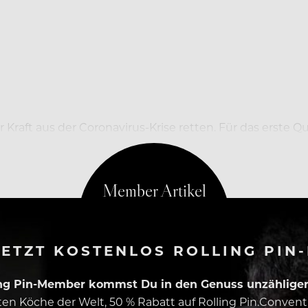
Kraft aus der Coronavirus-Krise retten. Für das erste Q
ETZT KOSTENLOS ROLLING PIN
ing Pin-Member kommst Du in den Genuss unzähliger 
esten Köche der Welt, 50 % Rabatt auf Rolling Pin.Conven