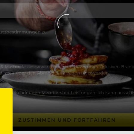
utzbestimmungen
zu.
os & Masterclasses sowie die besten News und exklusiven Branc
jederzeit über den Abmeldelink widerrufen werden.
Artikeln oder den Membership-Leistungen. Ich kann ausschließ
ZUSTIMMEN UND FORTFAHREN