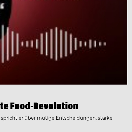
te Food-Revolution
spricht er über mutige Entscheidungen, starke