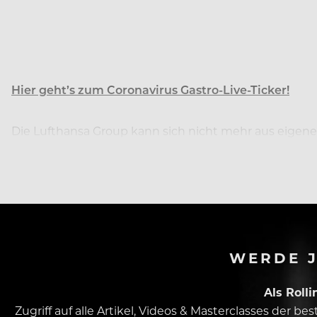
Hier geht’s zum Coronavirus Gastro-Live-Ticker!
Die Lufthansa Group kann sich nicht mehr aus eigener 
Milliarden Euro.
WERDE J
Als Roll
Zugriff auf alle Artikel, Videos & Masterclasses der b