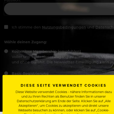
Passwort
Ich stimme den
Nutzungsbedingungen
und
Datensch
Wähle deinen Zugang:
Kostenlose Membership (empfohlen)
Voller und kostenloser Zugang zu allen Artikeln, Vide
und ohne Bullshit. Die Newsletter-Einwilligung kann 
Basic-Registrierung
Mit der Basic-Registrierung habe ich KEINEN Zugang zu 
Bewerber, nutzen.
DIESE SEITE VERWENDET COOKIES
Diese Website verwendet Cookies - nähere Informationen dazu
und zu Ihren Rechten als Benutzer finden Sie in unserer
Datenschutzerklärung am Ende der Seite. Klicken Sie auf „Alle
Akzeptieren“, um Cookies zu akzeptieren und direkt unsere
Webseite besuchen zu können, oder klicken Sie auf „Cookie-