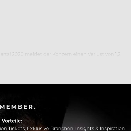
uartal 2020 meldet der Konzern einen Verlust von 1,2
-MEMBER.
Vorteile:
tion Tickets, Exklusive Branchen-Insights & Inspiration