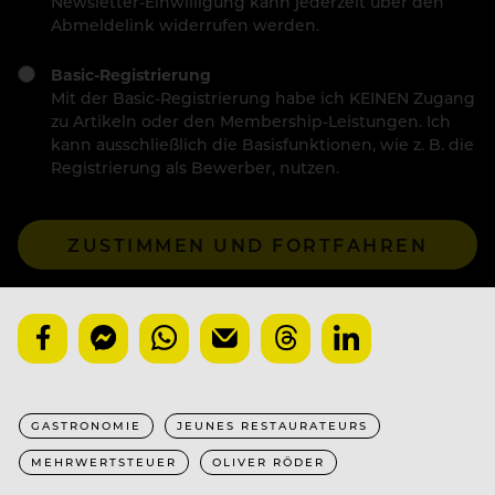
Newsletter-Einwilligung kann jederzeit über den
Abmeldelink widerrufen werden.
Basic-Registrierung
Mit der Basic-Registrierung habe ich KEINEN Zugang
zu Artikeln oder den Membership-Leistungen. Ich
kann ausschließlich die Basisfunktionen, wie z. B. die
Registrierung als Bewerber, nutzen.
ZUSTIMMEN UND FORTFAHREN
GASTRONOMIE
JEUNES RESTAURATEURS
MEHRWERTSTEUER
OLIVER RÖDER