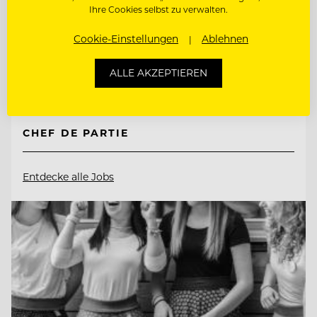
Natur- & Biohotel Bergzeit
Ihre Cookies selbst zu verwalten.
Cookie-Einstellungen
Ablehnen
6675 Tannheim, Österreich
ALLE AKZEPTIEREN
CHEF DE RANG
CHEF DE PARTIE
Entdecke alle Jobs