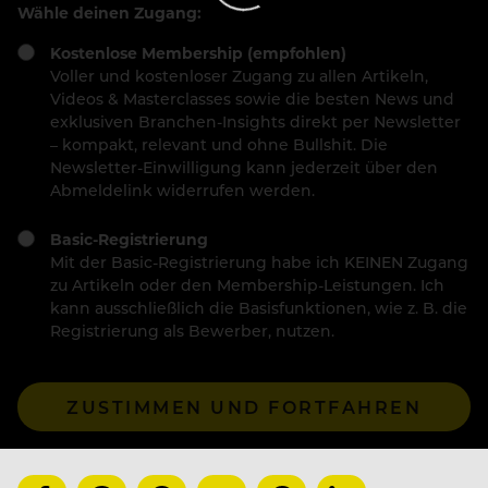
Wähle deinen Zugang:
Kostenlose Membership (empfohlen)
Voller und kostenloser Zugang zu allen Artikeln,
Videos & Masterclasses sowie die besten News und
exklusiven Branchen-Insights direkt per Newsletter
– kompakt, relevant und ohne Bullshit. Die
Newsletter-Einwilligung kann jederzeit über den
Abmeldelink widerrufen werden.
Basic-Registrierung
Mit der Basic-Registrierung habe ich KEINEN Zugang
zu Artikeln oder den Membership-Leistungen. Ich
kann ausschließlich die Basisfunktionen, wie z. B. die
Registrierung als Bewerber, nutzen.
ZUSTIMMEN UND FORTFAHREN