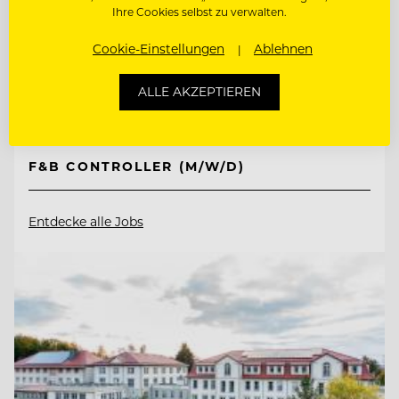
Ihre Cookies selbst zu verwalten.
TOP ARBEITGEBER
Schlosshotel Kitzbühel
Cookie-Einstellungen
Ablehnen
ALLE AKZEPTIEREN
6370 Kitzbühel, Österreich
F&B CONTROLLER (M/W/D)
Entdecke alle Jobs