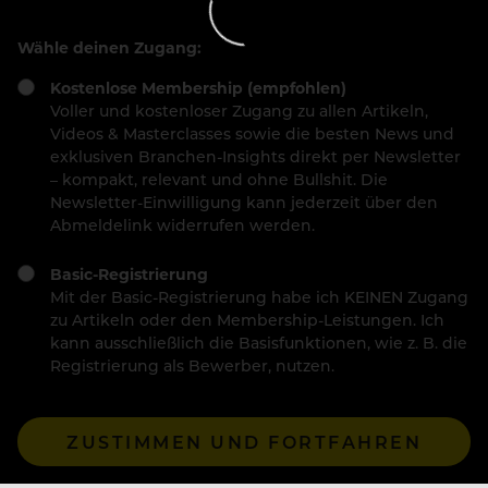
Wähle deinen Zugang:
Kostenlose Membership (empfohlen)
Voller und kostenloser Zugang zu allen Artikeln,
Videos & Masterclasses sowie die besten News und
exklusiven Branchen-Insights direkt per Newsletter
– kompakt, relevant und ohne Bullshit. Die
Newsletter-Einwilligung kann jederzeit über den
Abmeldelink widerrufen werden.
Basic-Registrierung
Mit der Basic-Registrierung habe ich KEINEN Zugang
zu Artikeln oder den Membership-Leistungen. Ich
kann ausschließlich die Basisfunktionen, wie z. B. die
Registrierung als Bewerber, nutzen.
ZUSTIMMEN UND FORTFAHREN