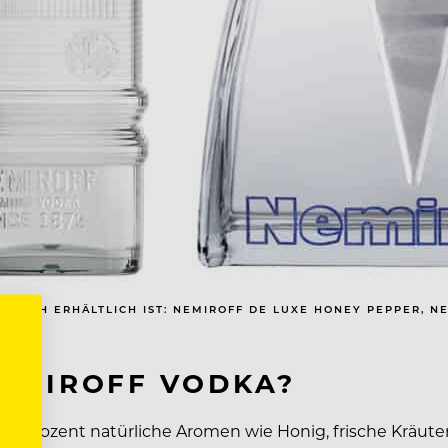
REICH ERHÄLTLICH IST: NEMIROFF DE LUXE HONEY PEPPER, N
EMIROFF VODKA?
100 Prozent natürliche Aromen wie Honig, frische Kräut