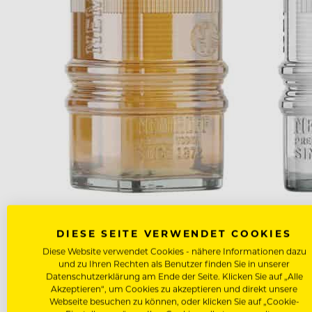
HOCHPROZENTIGES DREIERGESPANN, DAS NUN AUCH IN ÖSTER
LEX.
DIESE SEITE VERWENDET COOKIES
Diese Website verwendet Cookies - nähere Informationen dazu
WORAUS BESTEHT DER N
und zu Ihren Rechten als Benutzer finden Sie in unserer
Datenschutzerklärung am Ende der Seite. Klicken Sie auf „Alle
Akzeptieren“, um Cookies zu akzeptieren und direkt unsere
Bei der Produktion der Nemiroff Spirituosen werden 
Webseite besuchen zu können, oder klicken Sie auf „Cookie-