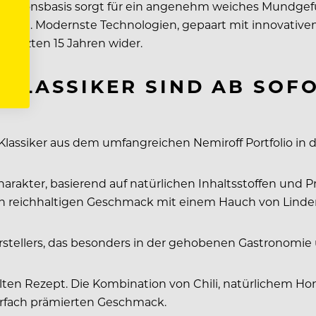
illationsbasis sorgt für ein angenehm weiches Mundgefü
ihen. Modernste Technologien, gepaart mit innovativen 
letzten 15 Jahren wider.
KLASSIKER SIND AB SOFO
Klassiker aus dem umfangreichen Nemiroff Portfolio in d
rakter, basierend auf natürlichen Inhaltsstoffen und P
inen reichhaltigen Geschmack mit einem Hauch von Linde
stellers, das besonders in der gehobenen Gastronomie 
alten Rezept. Die Kombination von Chili, natürlichem 
hrfach prämierten Geschmack.