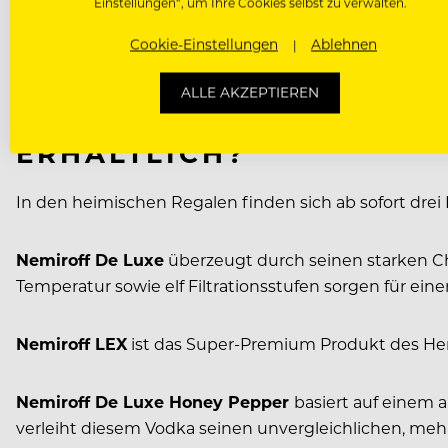
Einstellungen“, um Ihre Cookies selbst zu verwalten.
reinstem Quellwasser verwendet. Der Weizen als Dest
seinen unverkennbaren, kräftigen Geschmack zu verle
Cookie-Einstellungen
Ablehnen
renommierten internationalen Auszeichnungen in den 
ALLE AKZEPTIEREN
WELCHE DREI NEMIROFF-
ERHÄLTLICH?
In den heimischen Regalen finden sich ab sofort drei 
Nemiroff De Luxe
überzeugt durch seinen starken Cha
Temperatur sowie elf Filtrationsstufen sorgen für e
Nemiroff LEX
ist das Super-Premium Produkt des Her
Nemiroff De Luxe Honey Pepper
basiert auf einem 
verleiht diesem Vodka seinen unvergleichlichen, me