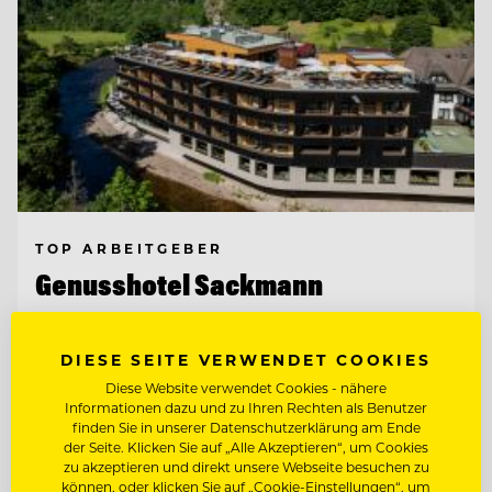
TOP ARBEITGEBER
Genusshotel Sackmann
72270 Baiersbronn, Deutschland
DIESE SEITE VERWENDET COOKIES
Diese Website verwendet Cookies - nähere
Informationen dazu und zu Ihren Rechten als Benutzer
finden Sie in unserer Datenschutzerklärung am Ende
CHEF DE RANG
der Seite. Klicken Sie auf „Alle Akzeptieren“, um Cookies
zu akzeptieren und direkt unsere Webseite besuchen zu
können, oder klicken Sie auf „Cookie-Einstellungen“, um
DEMI CHEF DE PARTIE M/W/D