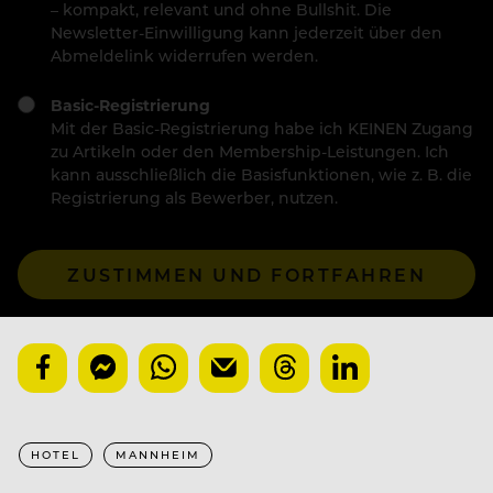
– kompakt, relevant und ohne Bullshit. Die
Newsletter-Einwilligung kann jederzeit über den
Abmeldelink widerrufen werden.
Basic-Registrierung
Mit der Basic-Registrierung habe ich KEINEN Zugang
zu Artikeln oder den Membership-Leistungen. Ich
kann ausschließlich die Basisfunktionen, wie z. B. die
Registrierung als Bewerber, nutzen.
ZUSTIMMEN UND FORTFAHREN
HOTEL
MANNHEIM