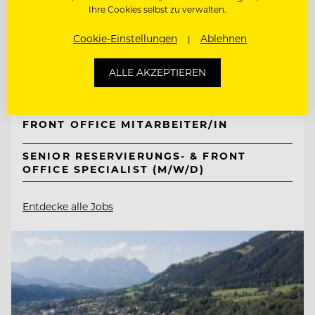
TOP ARBEITGEBER
Ihre Cookies selbst zu verwalten.
Mount Med Resort
Cookie-Einstellungen
Ablehnen
ALLE AKZEPTIEREN
6311 Wildschönau-Oberau, Österreich
FRONT OFFICE MITARBEITER/IN
SENIOR RESERVIERUNGS- & FRONT
OFFICE SPECIALIST (M/W/D)
Entdecke alle Jobs