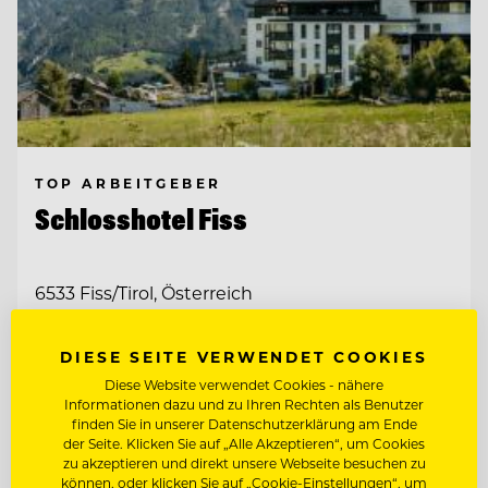
TOP ARBEITGEBER
Schlosshotel Fiss
6533 Fiss/Tirol, Österreich
DIESE SEITE VERWENDET COOKIES
SOCIAL MEDIA SPECIALIST (M/W/D)
Diese Website verwendet Cookies - nähere
Informationen dazu und zu Ihren Rechten als Benutzer
MARKETING MANAGER (M/W/D)
finden Sie in unserer Datenschutzerklärung am Ende
der Seite. Klicken Sie auf „Alle Akzeptieren“, um Cookies
zu akzeptieren und direkt unsere Webseite besuchen zu
können, oder klicken Sie auf „Cookie-Einstellungen“, um