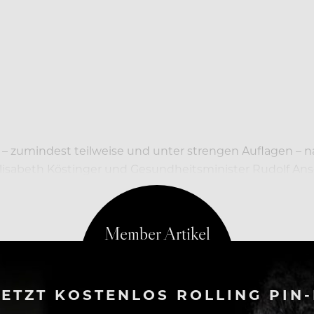
e – zumindest teilweise und unter strengen Auflagen –
Elisabeth Köstinger und Gesundheitsminister Rudolf An
 Pressekonferenz zu diesem Thema an die Öffentlichkeit.
ETZT KOSTENLOS ROLLING PIN