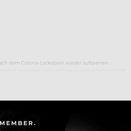
 nach dem Corona-Lockdown wieder aufsperren.
schober wendeten sich nach einer Videokonferenz mit
-MEMBER.