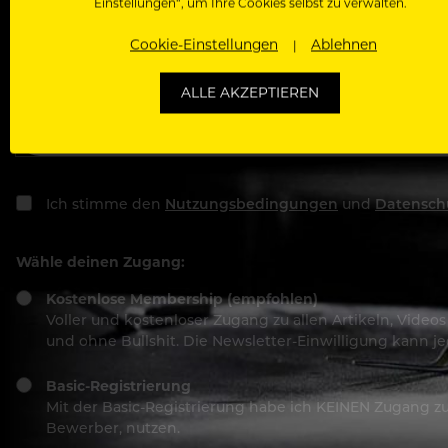
Einstellungen“, um Ihre Cookies selbst zu verwalten.
Deine E-Mail Adresse
Cookie-Einstellungen
Ablehnen
ALLE AKZEPTIEREN
Passwort
Ich stimme den
Nutzungsbedingungen
und
Datensch
Wähle deinen Zugang:
Kostenlose Membership (empfohlen)
Voller und kostenloser Zugang zu allen Artikeln, Vide
und ohne Bullshit. Die Newsletter-Einwilligung kann 
Basic-Registrierung
Mit der Basic-Registrierung habe ich KEINEN Zugang zu 
Bewerber, nutzen.