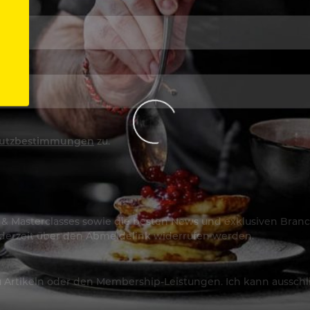
utzbestimmungen
zu.
os & Masterclasses sowie die besten News und exklusiven Branc
jederzeit über den Abmeldelink widerrufen werden.
Artikeln oder den Membership-Leistungen. Ich kann ausschließ