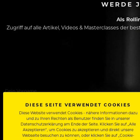
WERDE J
Als Roll
Zugriff auf alle Artikel, Videos & Masterclasses der b
Dein Vorname
DIESE SEITE VERWENDET COOKIES
Diese Website verwendet Cookies - nähere Informationen dazu
In welchem Bereich arbeitest du
und zu Ihren Rechten als Benutzer finden Sie in unserer
Datenschutzerklärung am Ende der Seite. Klicken Sie auf „Alle
Akzeptieren“, um Cookies zu akzeptieren und direkt unsere
Webseite besuchen zu können, oder klicken Sie auf „Cookie-