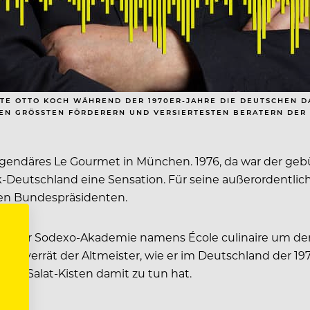
TE OTTO KOCH WÄHREND DER 1970ER-JAHRE DIE DEUTSCHEN DA
EN GRÖSSTEN FÖRDERERN UND VERSIERTESTEN BERATERN DER D
 legendäres Le Gourmet in München. 1976, da war der geb
rik-Deutschland eine Sensation. Für seine außerordentl
hen Bundespräsidenten.
it der Sodexo-Akademie namens École culinaire um de
ast verrät der Altmeister, wie er im Deutschland der 
 in Salat-Kisten damit zu tun hat.