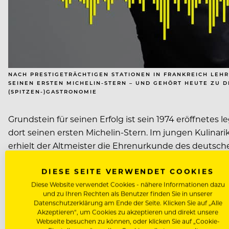
NACH PRESTIGETRÄCHTIGEN STATIONEN IN FRANKREICH LEHR
SEINEN ERSTEN MICHELIN-STERN – UND GEHÖRT HEUTE ZU D
SPITZEN-)GASTRONOMIE
Grundstein für seinen Erfolg ist sein 1974 eröffnetes
dort seinen ersten Michelin-Stern. Im jungen Kulina
erhielt der Altmeister die Ehrenurkunde des deutsc
DIESE SEITE VERWENDET COOKIES
Heute kümmert sich der Altmeister unter anderem m
Diese Website verwendet Cookies - nähere Informationen dazu
nicht daran, aufzuhören. Im großen ROLLING PIN-Podc
und zu Ihren Rechten als Benutzer finden Sie in unserer
Gastronomie revolutionierte – und was Gänsestopfleber
Datenschutzerklärung am Ende der Seite. Klicken Sie auf „Alle
Akzeptieren“, um Cookies zu akzeptieren und direkt unsere
Webseite besuchen zu können, oder klicken Sie auf „Cookie-