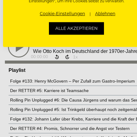
Unbedingt anhören!
rollingpin.com/podcast
Einstellungen“, um Ihre Cookies selbst zu verwalten.
Cookie-Einstellungen
Ablehnen
www.ottokoch.com
ALLE AKZEPTIEREN