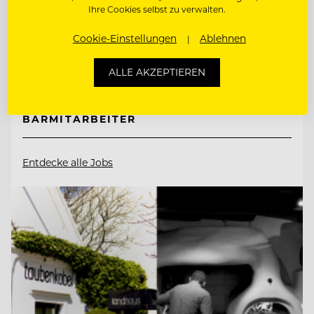
Ihre Cookies selbst zu verwalten.
9565 Ebene Reichenau, Österreich
Cookie-Einstellungen
Ablehnen
ALLE AKZEPTIEREN
SOUS CHEF
BARMITARBEITER
Entdecke alle Jobs