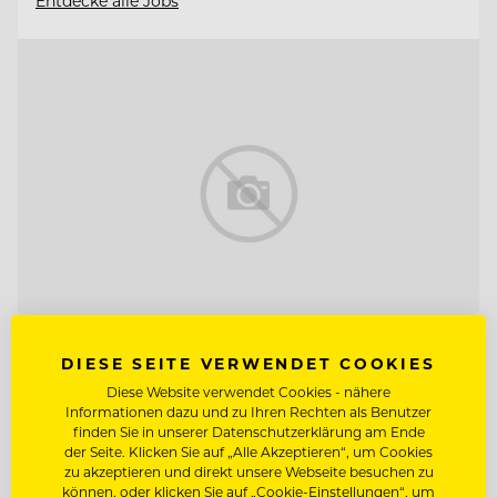
Entdecke alle Jobs
DIESE SEITE VERWENDET COOKIES
TOP ARBEITGEBER
Diese Website verwendet Cookies - nähere
Neuhaus Zillertal Resort &
Informationen dazu und zu Ihren Rechten als Benutzer
finden Sie in unserer Datenschutzerklärung am Ende
ElisabethHotel
der Seite. Klicken Sie auf „Alle Akzeptieren“, um Cookies
zu akzeptieren und direkt unsere Webseite besuchen zu
können, oder klicken Sie auf „Cookie-Einstellungen“, um
6290 Mayrhofen, Österreich