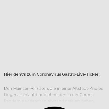
Hier geht’s zum Coronavirus Gastro-Live-Ticker!
Den Mainzer Polizisten, die in einer Altstadt-Kneipe
länger als erlaubt und ohne den in der Corona-
Pandemie verlangten Abstand gefeiert haben,
droht ein Bußgeld von einigen hundert Euro.