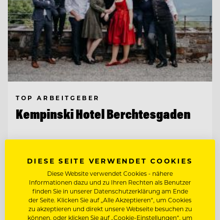
TOP ARBEITGEBER
Kempinski Hotel Berchtesgaden
83471 Berchtesgaden, Deutschland
DIESE SEITE VERWENDET COOKIES
Diese Website verwendet Cookies - nähere
CHEF DE RANG IM PUR 2* (M/W/D)
Informationen dazu und zu Ihren Rechten als Benutzer
finden Sie in unserer Datenschutzerklärung am Ende
der Seite. Klicken Sie auf „Alle Akzeptieren“, um Cookies
COMMIS DE RANG (M/W/D)
zu akzeptieren und direkt unsere Webseite besuchen zu
können, oder klicken Sie auf „Cookie-Einstellungen“, um