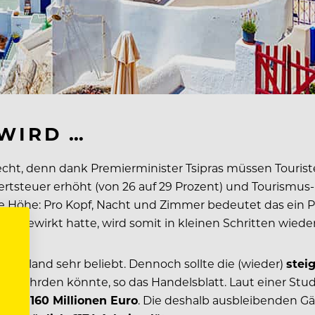
WIRD …
echt, denn dank Premierminister Tsipras müssen Tourist
rtsteuer erhöht (von 26 auf 29 Prozent) und Tourismus
die Höhe: Pro Kopf, Nacht und Zimmer bedeutet das ein P
 ausgewirkt hatte, wird somit in kleinen Schritten wied
laubsland sehr beliebt. Dennoch sollte die (wieder)
stei
s gefährden könnte, so das Handelsblatt. Laut einer S
s zu 160 Millionen Euro
. Die deshalb ausbleibenden G