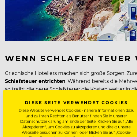
WENN SCHLAFEN TEUER 
Griechische Hoteliers machen sich große Sorgen. Zur
Schlafsteuer entrichten
. Während bereits die Mehrwe
so treibt die neue Schlafsteuer die Kosten weiter in 
Kostensenkung, die sich so positiv auf den Tourismus
DIESE SEITE VERWENDET COOKIES
Diese Website verwendet Cookies - nähere Informationen dazu
Noch ist Griechenland vor allem in Deutschland als Ur
und zu Ihren Rechten als Benutzer finden Sie in unserer
Datenschutzerklärung am Ende der Seite. Klicken Sie auf „Alle
werden, die den Tourismus auf der Halbinsel durchau
Akzeptieren“, um Cookies zu akzeptieren und direkt unsere
steigen die
Einnahmen auf Grund der Abgabe auf bi
Webseite besuchen zu können, oder klicken Sie auf „Cookie-