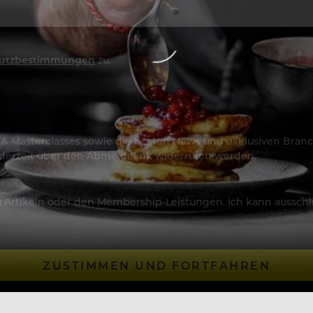
utzbestimmungen
zu.
os & Masterclasses sowie die besten News und exklusiven Branc
jederzeit über den Abmeldelink widerrufen werden.
Artikeln oder den Membership-Leistungen. Ich kann ausschließ
ZUSTIMMEN UND FORTFAHREN