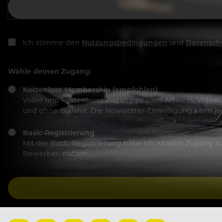
Ich stimme den
Nutzungsbedingungen
und
Datensch
Wähle deinen Zugang:
Kostenlose Membership (empfohlen)
Voller und kostenloser Zugang zu allen Artikeln, Vide
und ohne Bullshit. Die Newsletter-Einwilligung kann 
Basic-Registrierung
Mit der Basic-Registrierung habe ich KEINEN Zugang zu 
Bewerber, nutzen.