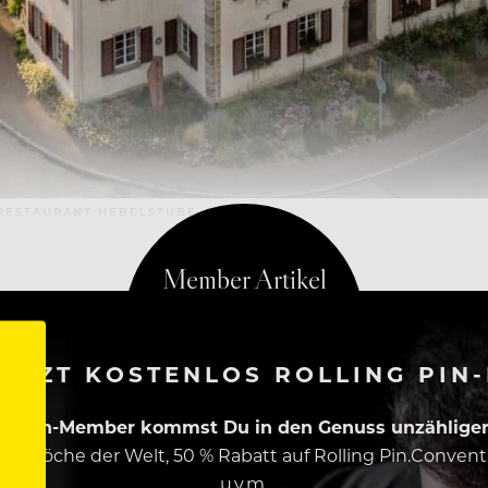
-RESTAURANT HEBELSTUBE
ETZT KOSTENLOS ROLLING PIN
ing Pin-Member kommst Du in den Genuss unzähliger 
esten Köche der Welt, 50 % Rabatt auf Rolling Pin.Conven
u.v.m.