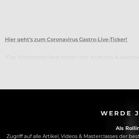
Hier geht’s zum Coronavirus Gastro-Live-Ticker!
“Das Schlimmste liegt hinter uns”, twitterte Außenmi
werden wir Spanien schrittweise für internationale T
WERDE J
Als Roll
Zugriff auf alle Artikel, Videos & Masterclasses der b