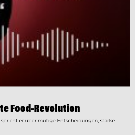
te Food-Revolution
spricht er über mutige Entscheidungen, starke