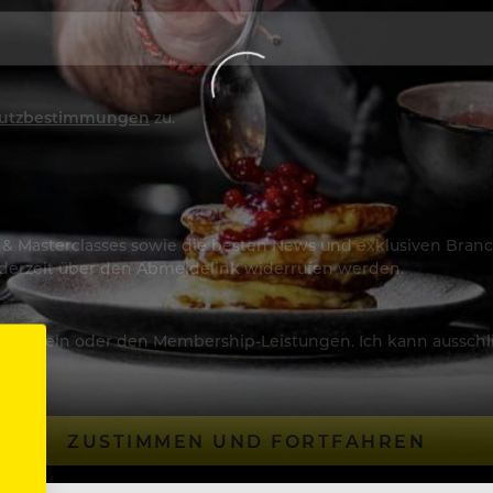
utzbestimmungen
zu.
os & Masterclasses sowie die besten News und exklusiven Branc
jederzeit über den Abmeldelink widerrufen werden.
Artikeln oder den Membership-Leistungen. Ich kann ausschließ
ZUSTIMMEN UND FORTFAHREN