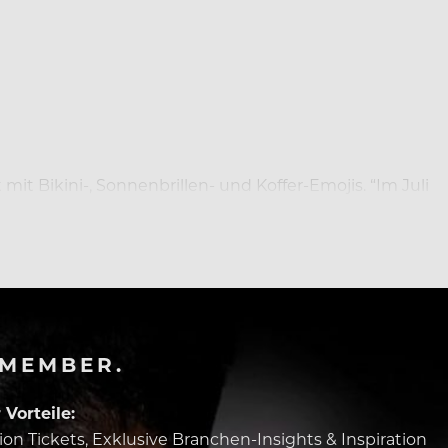
t Bikini-, Sonnenbrillen- und Koffer-Emojis. “Im Juli
ten Gesundheitsstandards sicherstellen.”
-MEMBER.
Vorteile:
tion Tickets, Exklusive Branchen-Insights & Inspiration