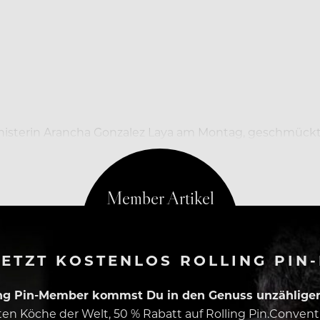
nisterin Arancha Gonzalez Laya am Montag, geschmückt mi
ouristen öffnen, die Quarantäne aufheben und die höchs
ETZT KOSTENLOS ROLLING PIN
ing Pin-Member kommst Du in den Genuss unzähliger 
esten Köche der Welt, 50 % Rabatt auf Rolling Pin.Conven