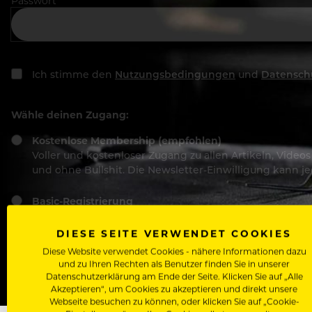
Passwort
Ich stimme den
Nutzungsbedingungen
und
Datensch
Wähle deinen Zugang:
Kostenlose Membership (empfohlen)
Voller und kostenloser Zugang zu allen Artikeln, Vide
und ohne Bullshit. Die Newsletter-Einwilligung kann 
Basic-Registrierung
Mit der Basic-Registrierung habe ich KEINEN Zugang zu 
Bewerber, nutzen.
DIESE SEITE VERWENDET COOKIES
Diese Website verwendet Cookies - nähere Informationen dazu
und zu Ihren Rechten als Benutzer finden Sie in unserer
Datenschutzerklärung am Ende der Seite. Klicken Sie auf „Alle
Akzeptieren“, um Cookies zu akzeptieren und direkt unsere
Webseite besuchen zu können, oder klicken Sie auf „Cookie-