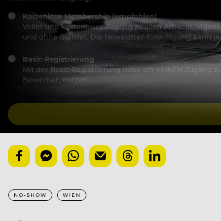
Kostenlose Membership (empfohlen)
Voller und kostenloser Zugang zu allen Artikeln, Vide
und ohne Bullshit. Die Newsletter-Einwilligung kann 
Basic-Registrierung
Mit der Basic-Registrierung habe ich KEINEN Zugang zu 
Bewerber, nutzen.
NO-SHOW
WIEN