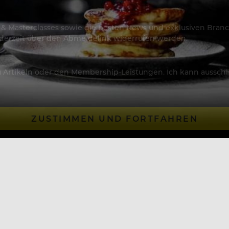
os & Masterclasses sowie die besten News und exklusiven Branc
jederzeit über den Abmeldelink widerrufen werden.
Artikeln oder den Membership-Leistungen. Ich kann ausschließ
ZUSTIMMEN UND FORTFAHREN