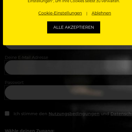
Einstellungen“, um Ihre Cookies selbst zu verwalten.
Dein Vorname
Cookie-Einstellungen
Ablehnen
ALLE AKZEPTIEREN
In welchem Bereich arbeitest du
Deine E-Mail Adresse
Passwort
Ich stimme den
Nutzungsbedingungen
und
Datensch
Wähle deinen Zugang: