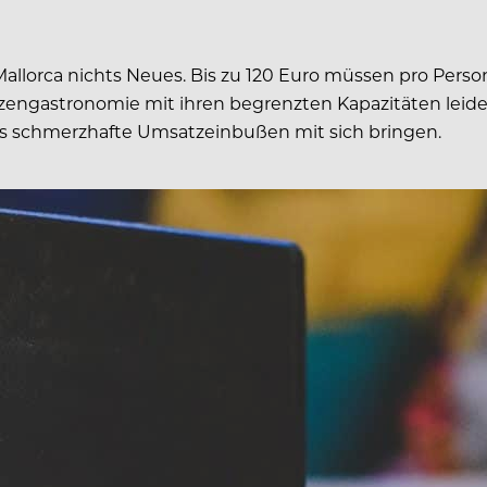
llorca nichts Neues. Bis zu 120 Euro müssen pro Perso
pitzengastronomie mit ihren begrenzten Kapazitäten le
as schmerzhafte Umsatzeinbußen mit sich bringen.