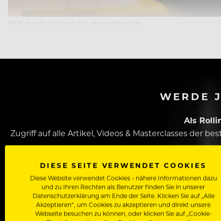
WER NICHT ERSCHEINT, MUSS ZAHLEN.
WERDE J
Als Roll
Zugriff auf alle Artikel, Videos & Masterclasses der b
DIESE SEITE VERWENDET COOKIES
Diese Website verwendet Cookies - nähere Informationen dazu
und zu Ihren Rechten als Benutzer finden Sie in unserer
Datenschutzerklärung am Ende der Seite. Klicken Sie auf „Alle
Akzeptieren“, um Cookies zu akzeptieren und direkt unsere
Webseite besuchen zu können, oder klicken Sie auf „Cookie-