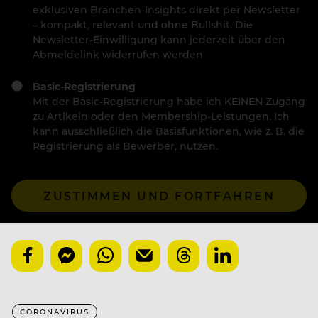
exklusiven Branchen-Insights direkt per Newsletter
– kompakt, relevant und ohne Bullshit. Die
Newsletter-Einwilligung kann jederzeit über den
Abmeldelink widerrufen werden.
Basic-Registrierung
Mit der Basic-Registrierung habe ich KEINEN Zugang
zu Artikeln oder den Membership-Leistungen. Ich
kann ausschließlich die Basisfunktionen, wie z. B. die
Registrierung als Bewerber, nutzen.
ZUSTIMMEN UND FORTFAHREN
CORONAVIRUS