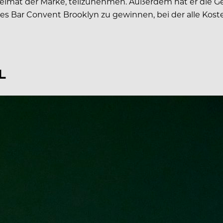
eimat der Marke, teilzunehmen. Außerdem hat er die G
 des Bar Convent Brooklyn zu gewinnen, bei der alle K
L