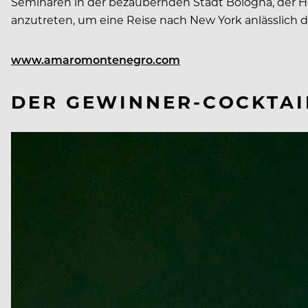
Seminaren in der bezaubernden Stadt Bologna, der H
anzutreten, um eine Reise nach New York anlässlich
www.amaromontenegro.com
DER GEWINNER-COCKTAI