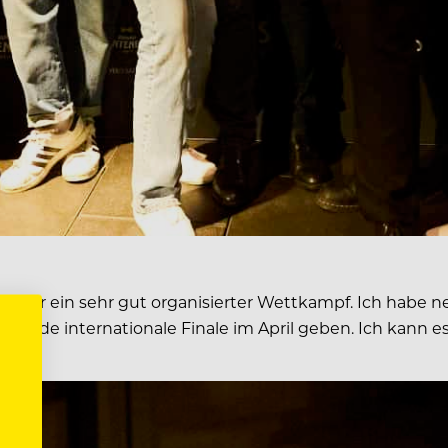
s war ein sehr gut organisierter Wettkampf. Ich habe neu
mende internationale Finale im April geben. Ich kann e