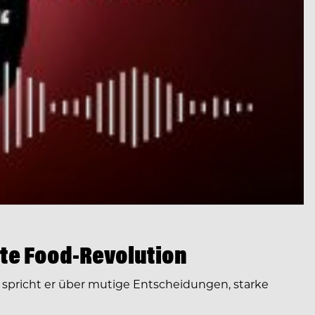
te Food-Revolution
spricht er über mutige Entscheidungen, starke