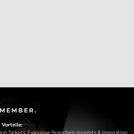
ere Tausend Jobs abbauen.
-MEMBER.
Vorteile:
tion Tickets, Exklusive Branchen-Insights & Inspiration