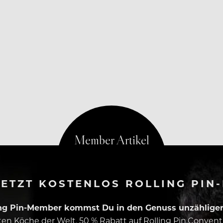
er extrem schwierigen Sommersaison 2020 und will mehr
ETZT KOSTENLOS ROLLING PIN
ing Pin-Member kommst Du in den Genuss unzähliger 
esten Köche der Welt, 50 % Rabatt auf Rolling Pin.Conven