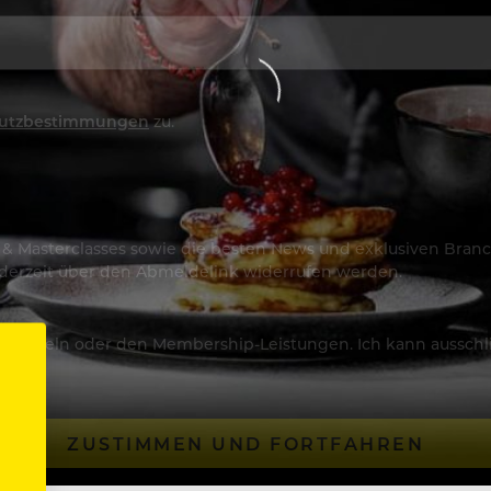
utzbestimmungen
zu.
os & Masterclasses sowie die besten News und exklusiven Branc
jederzeit über den Abmeldelink widerrufen werden.
Artikeln oder den Membership-Leistungen. Ich kann ausschließ
ZUSTIMMEN UND FORTFAHREN