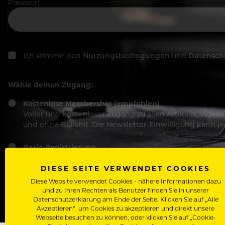
Passwort
Ich stimme den
Nutzungsbedingungen
und
Datensch
Wähle deinen Zugang:
Kostenlose Membership (empfohlen)
Voller und kostenloser Zugang zu allen Artikeln, Vide
und ohne Bullshit. Die Newsletter-Einwilligung kann 
Basic-Registrierung
Mit der Basic-Registrierung habe ich KEINEN Zugang zu 
Bewerber, nutzen.
DIESE SEITE VERWENDET COOKIES
Diese Website verwendet Cookies - nähere Informationen dazu
und zu Ihren Rechten als Benutzer finden Sie in unserer
Datenschutzerklärung am Ende der Seite. Klicken Sie auf „Alle
Akzeptieren“, um Cookies zu akzeptieren und direkt unsere
Webseite besuchen zu können, oder klicken Sie auf „Cookie-