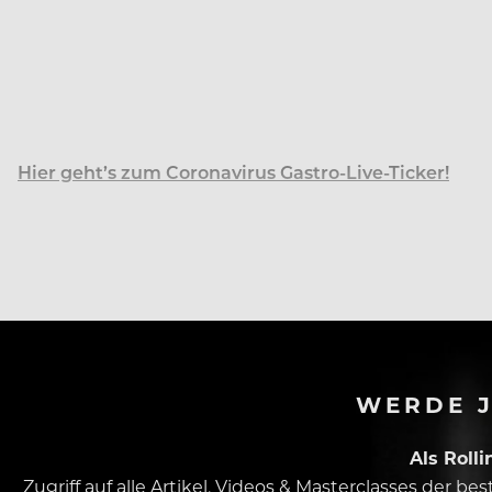
Hier geht’s zum Coronavirus Gastro-Live-Ticker!
Tui steht nach starken Verlusten im Winter vor ein
WERDE J
Als Roll
Zugriff auf alle Artikel, Videos & Masterclasses der b