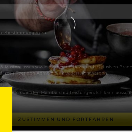
utzbestimmungen
zu.
os & Masterclasses sowie die besten News und exklusiven Branc
jederzeit über den Abmeldelink widerrufen werden.
Artikeln oder den Membership-Leistungen. Ich kann ausschließ
ZUSTIMMEN UND FORTFAHREN