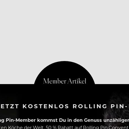
na-Krise die Gastronomie und freuen sich schon auf das 
ETZT KOSTENLOS ROLLING PIN
ing Pin-Member kommst Du in den Genuss unzähliger 
esten Köche der Welt, 50 % Rabatt auf Rolling Pin.Conven