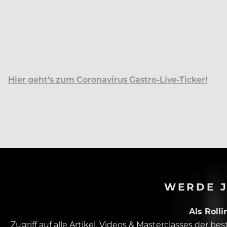
Hier geht’s zum Coronavirus Gastro-Live-Ticker!
Die Österreicher vermissen in der Isolation der Coro
WERDE J
Als Roll
Zugriff auf alle Artikel, Videos & Masterclasses der b