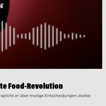
te Food-Revolution
spricht er über mutige Entscheidungen, starke