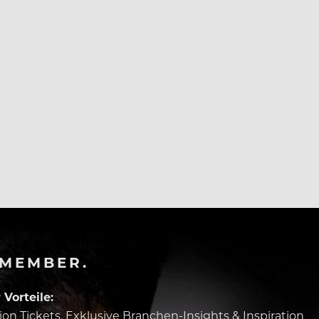
Essen gehen, weniger wichtig ist ihnen das Shopping.
-MEMBER.
Vorteile:
tion Tickets, Exklusive Branchen-Insights & Inspiration