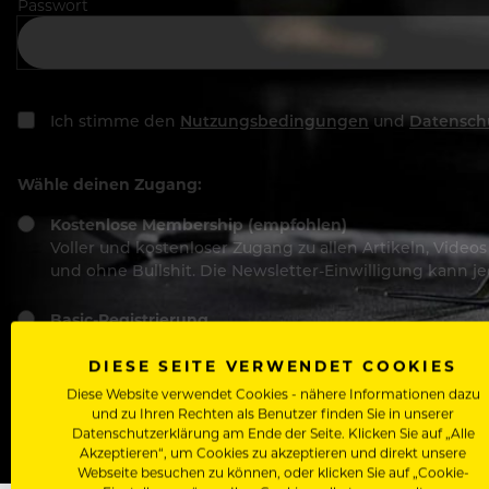
Passwort
Ich stimme den
Nutzungsbedingungen
und
Datensch
Wähle deinen Zugang:
Kostenlose Membership (empfohlen)
Voller und kostenloser Zugang zu allen Artikeln, Vide
und ohne Bullshit. Die Newsletter-Einwilligung kann 
Basic-Registrierung
Mit der Basic-Registrierung habe ich KEINEN Zugang zu 
Bewerber, nutzen.
DIESE SEITE VERWENDET COOKIES
Diese Website verwendet Cookies - nähere Informationen dazu
und zu Ihren Rechten als Benutzer finden Sie in unserer
Datenschutzerklärung am Ende der Seite. Klicken Sie auf „Alle
Akzeptieren“, um Cookies zu akzeptieren und direkt unsere
Webseite besuchen zu können, oder klicken Sie auf „Cookie-