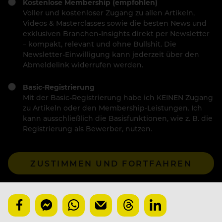
Kostenlose Membership (empfohlen)
Voller und kostenloser Zugang zu allen Artikeln,
Videos & Masterclasses sowie die besten News und
exklusiven Branchen-Insights direkt per Newsletter
– kompakt, relevant und ohne Bullshit. Die
Newsletter-Einwilligung kann jederzeit über den
Abmeldelink widerrufen werden.
Basic-Registrierung
Mit der Basic-Registrierung habe ich KEINEN Zugang
zu Artikeln oder den Membership-Leistungen. Ich
kann ausschließlich die Basisfunktionen, wie z. B. die
Registrierung als Bewerber, nutzen.
ZUSTIMMEN UND FORTFAHREN