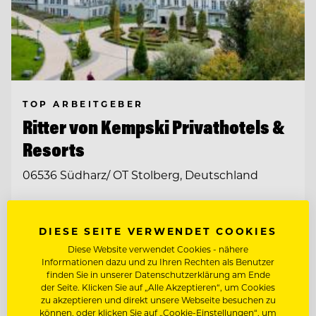
TOP ARBEITGEBER
Ritter von Kempski Privathotels &
Resorts
06536 Südharz/ OT Stolberg, Deutschland
STELLVERTRETENDE
RESTAURANTLEITUNG (M/W/D)
DIESE SEITE VERWENDET COOKIES
Diese Website verwendet Cookies - nähere
CHEF DE RANG (M/W/D)
Informationen dazu und zu Ihren Rechten als Benutzer
finden Sie in unserer Datenschutzerklärung am Ende
der Seite. Klicken Sie auf „Alle Akzeptieren“, um Cookies
zu akzeptieren und direkt unsere Webseite besuchen zu
Entdecke alle Jobs
können, oder klicken Sie auf „Cookie-Einstellungen“, um