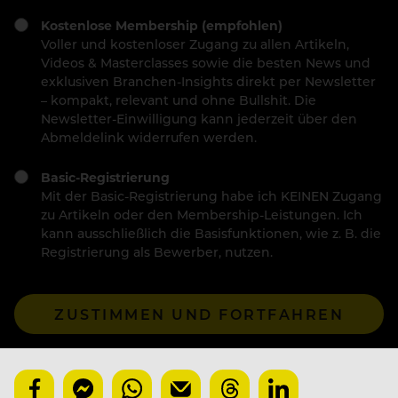
Kostenlose Membership (empfohlen)
Voller und kostenloser Zugang zu allen Artikeln,
Videos & Masterclasses sowie die besten News und
exklusiven Branchen-Insights direkt per Newsletter
– kompakt, relevant und ohne Bullshit. Die
Newsletter-Einwilligung kann jederzeit über den
Abmeldelink widerrufen werden.
Basic-Registrierung
Mit der Basic-Registrierung habe ich KEINEN Zugang
zu Artikeln oder den Membership-Leistungen. Ich
kann ausschließlich die Basisfunktionen, wie z. B. die
Registrierung als Bewerber, nutzen.
ZUSTIMMEN UND FORTFAHREN