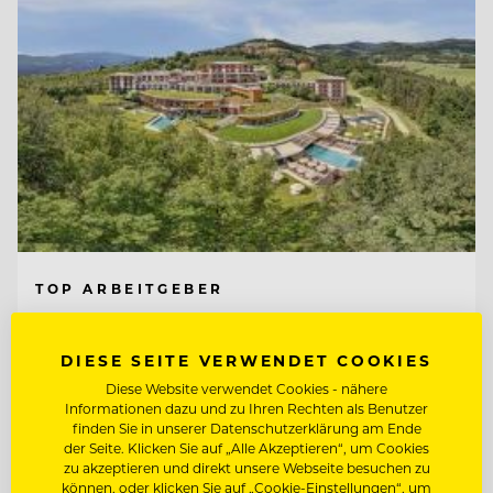
TOP ARBEITGEBER
Retter Bio-Natur-Resort
DIESE SEITE VERWENDET COOKIES
Diese Website verwendet Cookies - nähere
8225 Pöllauberg, Österreich
Informationen dazu und zu Ihren Rechten als Benutzer
finden Sie in unserer Datenschutzerklärung am Ende
der Seite. Klicken Sie auf „Alle Akzeptieren“, um Cookies
zu akzeptieren und direkt unsere Webseite besuchen zu
ETAGENFACHKRAFT (M/W/D)
können, oder klicken Sie auf „Cookie-Einstellungen“, um