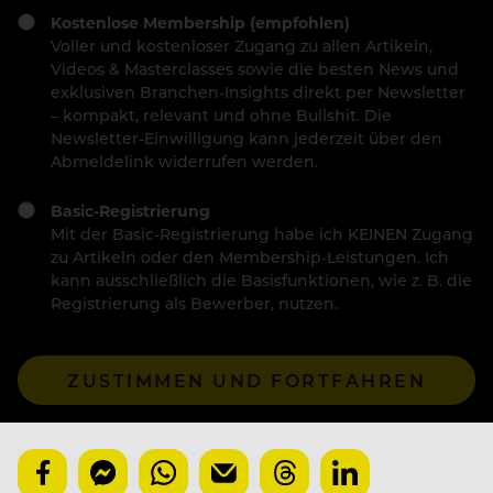
Kostenlose Membership (empfohlen)
Voller und kostenloser Zugang zu allen Artikeln,
Videos & Masterclasses sowie die besten News und
exklusiven Branchen-Insights direkt per Newsletter
– kompakt, relevant und ohne Bullshit. Die
Newsletter-Einwilligung kann jederzeit über den
Abmeldelink widerrufen werden.
Basic-Registrierung
Mit der Basic-Registrierung habe ich KEINEN Zugang
zu Artikeln oder den Membership-Leistungen. Ich
kann ausschließlich die Basisfunktionen, wie z. B. die
Registrierung als Bewerber, nutzen.
ZUSTIMMEN UND FORTFAHREN