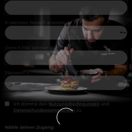
In welchem Bereich arbeitest du
Deine E-Mail Adresse
Passwort
Ich stimme den
Nutzungsbedingungen
und
Datenschutzbestimmungen
zu.
Wähle deinen Zugang: